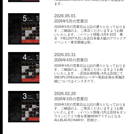
まず...
2026.05.01
2026年5月の営業日
2026年5月の営業日は上記の通りとなっておりま
す。ご確認の上、ご来店くださいますようお願
いいたします。 ↓イベント情報↓5月9-10日 東
京 FIELDSTYLEに出店日本最大級のアウトドア
イベント！東京開催は初...
2026.03.31
2026年4月の営業日
2026年4月の営業日は上記の通りとなっておりま
す。ご確認の上、ご来店くださいますようお願
いいたします。 ↓店頭企画情報↓4月は店頭にて
38EXPLOREsoko5のレーザー彫刻企画を実施詳
細についてはインスタグラ...
2026.02.28
2026年3月の営業日
2026年3月の営業日は上記の通りとなっておりま
す。ご確認の上、ご来店くださいますようお願
いいたします。 ↓イベント情報↓3月は店頭＆オン
ラインにてイス祭を実施NEWアイテムとなる
ALLBLACKCHAIRや、肘掛け...