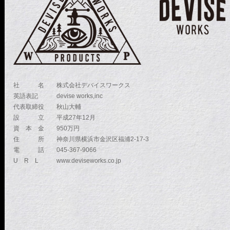
社 名
株式会社デバイスワークス
英語表記
devise works,inc
代表取締役
秋山大輔
設 立
平成27年12月
資 本 金
950万円
住 所
神奈川県横浜市金沢区福浦2-17-3
電 話
045-367-9066
U R L
www.deviseworks.co.jp