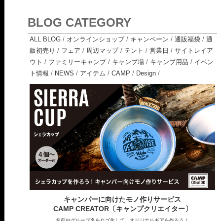
BLOG CATEGORY
ALL BLOG
/
オンラインショップ
/
キャンペーン
/
通販福袋
/
通
販初売り
/
フェア
/
周辺マップ
/
テント
/
営業日
/
サイトレイア
ウト
/
ファミリーキャンプ
/
キャンプ場
/
キャンプ用品
/
イベン
ト情報
/
NEWS
/
アイテム
/
CAMP
/
Design
/
キャンパーに向けたモノ作りサービス
CAMP CREATOR〔キャンプクリエイター〕
名前やグループ名をロゴ化して、オリジナルギアを作ろう！