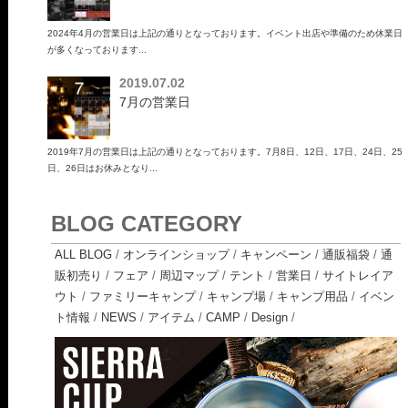
2024年4月の営業日は上記の通りとなっております。イベント出店や準備のため休業日
が多くなっております...
2019.07.02
7月の営業日
2019年7月の営業日は上記の通りとなっております。7月8日、12日、17日、24日、25
日、26日はお休みとなり...
BLOG CATEGORY
ALL BLOG
/
オンラインショップ
/
キャンペーン
/
通販福袋
/
通
販初売り
/
フェア
/
周辺マップ
/
テント
/
営業日
/
サイトレイア
ウト
/
ファミリーキャンプ
/
キャンプ場
/
キャンプ用品
/
イベン
ト情報
/
NEWS
/
アイテム
/
CAMP
/
Design
/