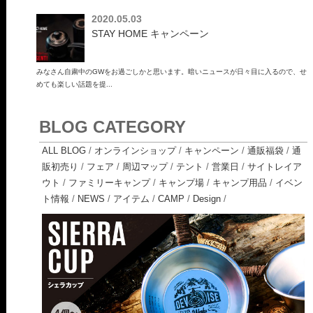
2020.05.03
STAY HOME キャンペーン
みなさん自粛中のGWをお過ごしかと思います。暗いニュースが日々目に入るので、せ
めても楽しい話題を提...
BLOG CATEGORY
ALL BLOG
/
オンラインショップ
/
キャンペーン
/
通販福袋
/
通
販初売り
/
フェア
/
周辺マップ
/
テント
/
営業日
/
サイトレイア
ウト
/
ファミリーキャンプ
/
キャンプ場
/
キャンプ用品
/
イベン
ト情報
/
NEWS
/
アイテム
/
CAMP
/
Design
/